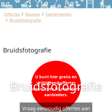
Offertes
Klussen
Evenementen
Bruidsfotografie
Bruidsfotografie
U kunt hier gratis en
Bruidsfotografie
vrijblijvend offertes
aanvragen bij meerdere
aanbieders.
Vraag eenvoudig offertes aan