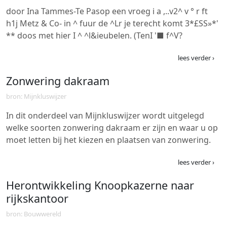
door Ina Tammes-Te Pasop een vroeg i a ,..v2^ v ° r ft
h1j Metz & Co- in ^ fuur de ^Lr je terecht komt 3*£SS»*'
** doos met hier I ^ ^l&ieubelen. (TenI '■ f^V?
lees verder ›
Zonwering dakraam
bron: Mijnkluswijzer
In dit onderdeel van Mijnkluswijzer wordt uitgelegd
welke soorten zonwering dakraam er zijn en waar u op
moet letten bij het kiezen en plaatsen van zonwering.
lees verder ›
Herontwikkeling Knoopkazerne naar
rijkskantoor
bron: Bouwwereld