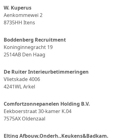
W. Kuperus
Aenkommewei 2
8735HH
Itens
Boddenberg Recruitment
Koninginnegracht 19
2514AB
Den Haag
De Ruiter Interieurbetimmeringen
Vlietskade 4006
4241WL
Arkel
Comfortzonnepanelen Holding B.V.
Eekboerstraat 30-kamer K.04
7575AX
Oldenzaal
Elting Afbouw,Onderh.,Keukens&Badkam.