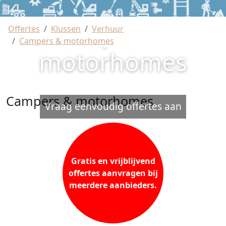
Campers &
Offertes
Klussen
Verhuur
Campers & motorhomes
motorhomes
Campers & motorhomes
Vraag eenvoudig offertes aan
Gratis en vrijblijvend
offertes aanvragen bij
meerdere aanbieders.