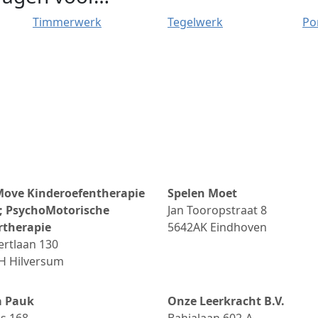
Timmerwerk
Tegelwerk
Po
ove Kinderoefentherapie
Spelen Moet
 PsychoMotorische
Jan Tooropstraat 8
rtherapie
5642AK
Eindhoven
ertlaan 130
H
Hilversum
a Pauk
Onze Leerkracht B.V.