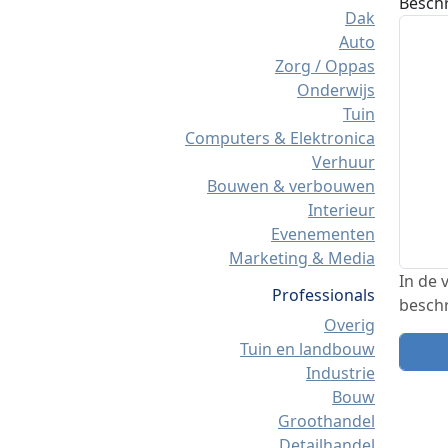
Beschr
Dak
Auto
Zorg / Oppas
Onderwijs
Tuin
Computers & Elektronica
Verhuur
Bouwen & verbouwen
Interieur
Evenementen
Marketing & Media
In de 
Professionals
beschr
Overig
Tuin en landbouw
Industrie
Bouw
Groothandel
Detailhandel