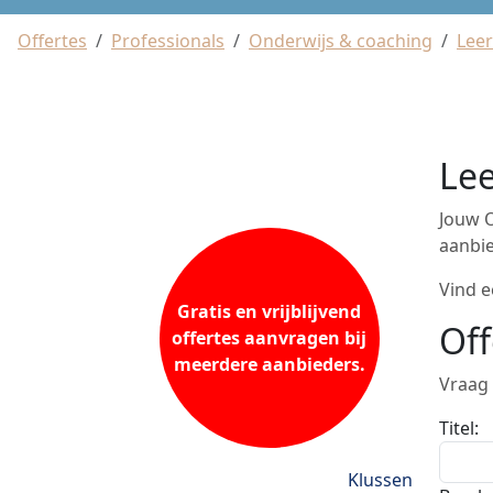
Offertes
Professionals
Onderwijs & coaching
Leer
Lee
Jouw O
aanbie
Vind e
Gratis en vrijblijvend
Off
offertes aanvragen bij
meerdere aanbieders.
Vraag 
Titel:
Klussen