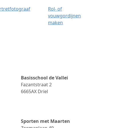
rtretfotograaf
Rol- of
vouwgordijnen
maken
Basisschool de Vallei
Fazantstraat 2
6665AX
Driel
Sporten met Maarten