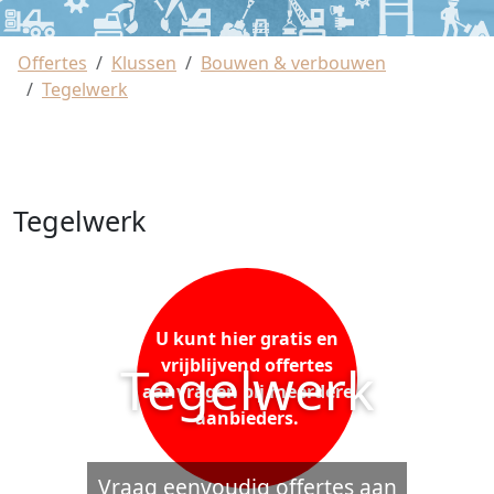
Offertes
Klussen
Bouwen & verbouwen
Tegelwerk
Tegelwerk
U kunt hier gratis en
vrijblijvend offertes
Tegelwerk
aanvragen bij meerdere
aanbieders.
Vraag eenvoudig offertes aan