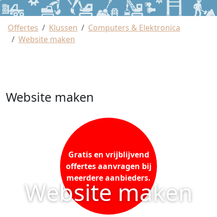
Offertes
Klussen
Computers & Elektronica
Website maken
Website maken
Gratis en vrijblijvend
offertes aanvragen bij
meerdere aanbieders.
Website maken