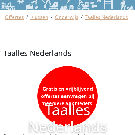
Offertes
Klussen
Onderwijs
Taalles Nederlands
Taalles Nederlands
Gratis en vrijblijvend
offertes aanvragen bij
Taalles
meerdere aanbieders.
Nederlands