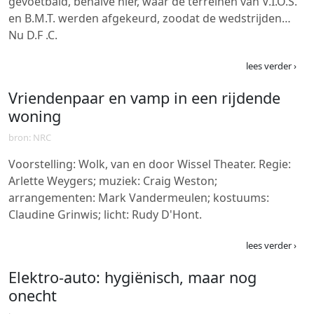
gevoetbald, behalve hier, waar de terreinen van V.I.O.S.
en B.M.T. werden afgekeurd, zoodat de wedstrijden…
Nu D.F .C.
lees verder ›
Vriendenpaar en vamp in een rijdende
woning
bron: NRC
Voorstelling: Wolk, van en door Wissel Theater. Regie:
Arlette Weygers; muziek: Craig Weston;
arrangementen: Mark Vandermeulen; kostuums:
Claudine Grinwis; licht: Rudy D'Hont.
lees verder ›
Elektro-auto: hygiënisch, maar nog
onecht