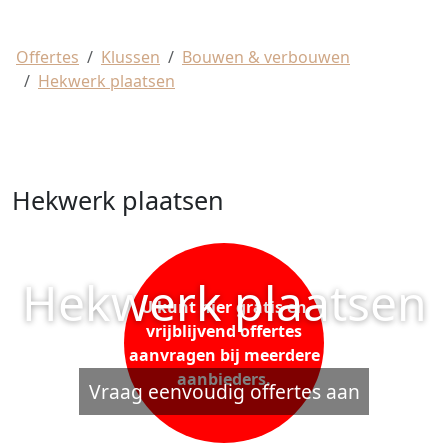
Offertes
Klussen
Bouwen & verbouwen
Hekwerk plaatsen
Hekwerk plaatsen
Hekwerk plaatsen
U kunt hier gratis en
vrijblijvend offertes
aanvragen bij meerdere
aanbieders.
Vraag eenvoudig offertes aan