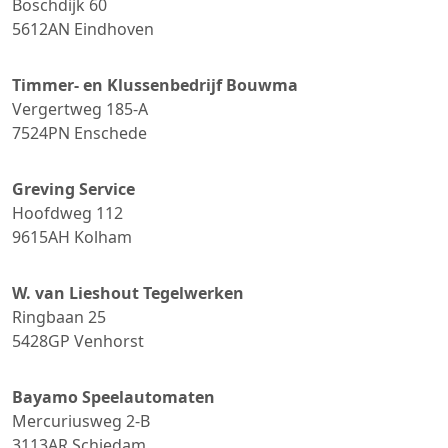
Boschdijk 60
5612AN
Eindhoven
Timmer- en Klussenbedrijf Bouwma
Vergertweg 185-A
7524PN
Enschede
Greving Service
Hoofdweg 112
9615AH
Kolham
W. van Lieshout Tegelwerken
Ringbaan 25
5428GP
Venhorst
Bayamo Speelautomaten
Mercuriusweg 2-B
3113AR
Schiedam