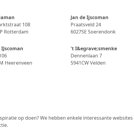
Naman
Jan de Ijscoman
rktstraat 108
Praatsveld 24
P
Rotterdam
6027SE
Soerendonk
e IJscoman
't I&egrave;smenke
106
Dennenlaan 7
AM
Heerenveen
5941CW
Velden
inspiratie op doen? We hebben enkele interessante websites
tie.