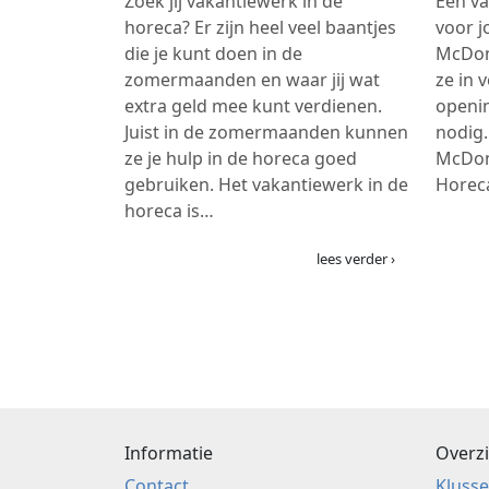
Zoek jij vakantiewerk in de
Eén va
horeca? Er zijn heel veel baantjes
voor j
die je kunt doen in de
McDona
zomermaanden en waar jij wat
ze in 
extra geld mee kunt verdienen.
openi
Juist in de zomermaanden kunnen
nodig.
ze je hulp in de horeca goed
McDon
gebruiken. Het vakantiewerk in de
Horec
horeca is…
lees verder ›
Informatie
Overzi
Contact
Kluss