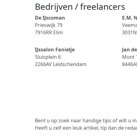
Bedrijven / freelancers
De IJscoman
E.M. 
Prieswijk 79
Veema
7916RR
Elim
3031N
IJssalon Fanielje
Jan d
Sluisplein 6
Munt 
2266AV
Leidschendam
8446
Bent u op zoek naar handige tips of wilt u 
Heeft u zelf een leuk artikel, tip dan de redac