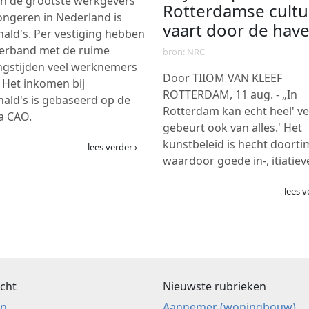
n de grootste werkgevers
Rotterdamse cultu
ongeren in Nederland is
vaart door de hav
ld's. Per vestiging hebben
verband met de ruime
bron: NRC
ngstijden veel werknemers
Door TIIOM VAN KLEEF
 Het inkomen bij
ROTTERDAM, 11 aug. - „In
ald's is gebaseerd op de
Rotterdam kan echt heel' ve
a CAO.
gebeurt ook van alles.' Het
kunstbeleid is hecht doort
lees verder ›
waardoor goede in-, itiatie
lees v
cht
Nieuwste rubrieken
en
Aannemer (woningbouw)