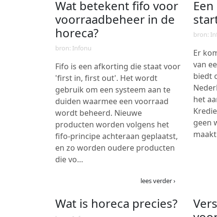
Wat betekent fifo voor
Een 
voorraadbeheer in de
star
horeca?
bron: I
bron: Infonu
Er kom
van ee
Fifo is een afkorting die staat voor
biedt 
'first in, first out'. Het wordt
Neder
gebruik om een systeem aan te
het aa
duiden waarmee een voorraad
Kredie
wordt beheerd. Nieuwe
geen 
producten worden volgens het
maakt
fifo-principe achteraan geplaatst,
en zo worden oudere producten
die vo…
lees verder ›
Wat is horeca precies?
Vers
voo