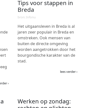
Tips voor stappen in
Breda
bron: Infonu
Het uitgaansleven in Breda is al
lende
jaren zeer populair in Breda en
omstreken. Ook mensen van
n
buiten de directe omgeving
nsen
worden aangetrokken door het
eert
bourgondische karakter van de
stad.
weeg
lees verder ›
erder ›
ca
Werken op zondag:
rechten en plichten