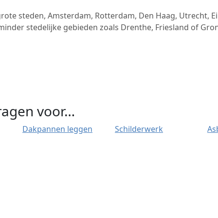
ote steden, Amsterdam, Rotterdam, Den Haag, Utrecht, Eind
e minder stedelijke gebieden zoals Drenthe, Friesland of Gro
vragen voor…
Dakpannen leggen
Schilderwerk
As