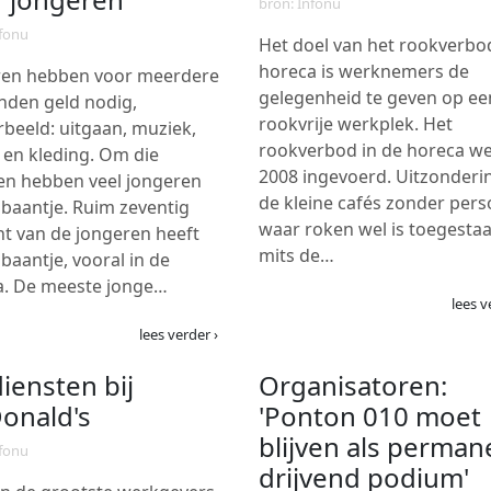
bron: Infonu
nfonu
Het doel van het rookverbod
horeca is werknemers de
ren hebben voor meerdere
gelegenheid te geven op ee
nden geld nodig,
rookvrije werkplek. Het
rbeeld: uitgaan, muziek,
rookverbod in de horeca we
en kleding. Om die
2008 ingevoerd. Uitzonderin
en hebben veel jongeren
de kleine cafés zonder pers
jbaantje. Ruim zeventig
waar roken wel is toegestaa
t van de jongeren heeft
mits de…
jbaantje, vooral in de
a. De meeste jonge…
lees v
lees verder ›
iensten bij
Organisatoren:
onald's
'Ponton 010 moet
blijven als perman
nfonu
drijvend podium'