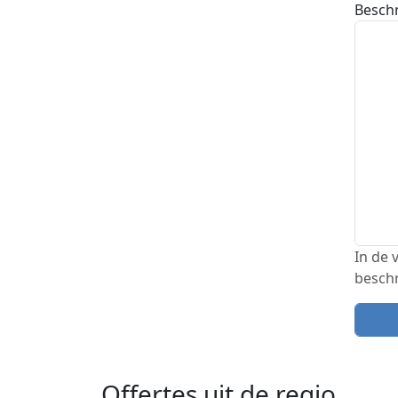
Beschr
In de 
beschr
Offertes uit de regio