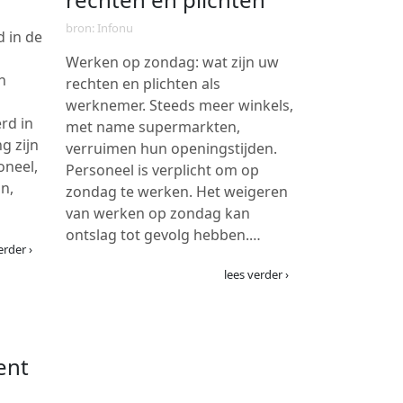
bron: Infonu
 in de
Werken op zondag: wat zijn uw
n
rechten en plichten als
werknemer. Steeds meer winkels,
rd in
met name supermarkten,
g zijn
verruimen hun openingstijden.
oneel,
Personeel is verplicht om op
n,
zondag te werken. Het weigeren
van werken op zondag kan
ontslag tot gevolg hebben.…
erder ›
lees verder ›
ent