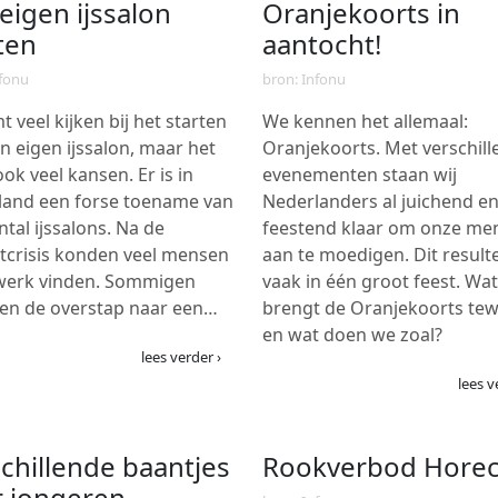
eigen ijssalon
Oranjekoorts in
ten
aantocht!
nfonu
bron: Infonu
t veel kijken bij het starten
We kennen het allemaal:
n eigen ijssalon, maar het
Oranjekoorts. Met verschil
ook veel kansen. Er is in
evenementen staan wij
land een forse toename van
Nederlanders al juichend e
ntal ijssalons. Na de
feestend klaar om onze me
tcrisis konden veel mensen
aan te moedigen. Dit result
werk vinden. Sommigen
vaak in één groot feest. Wat
en de overstap naar een…
brengt de Oranjekoorts te
en wat doen we zoal?
lees verder ›
lees v
chillende baantjes
Rookverbod Hore
r jongeren