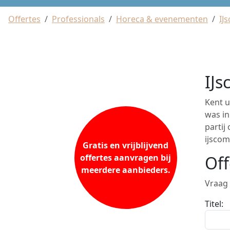
Offertes
Professionals
Horeca & evenementen
IJ
IJ
Kent u
was in
partij
ijscom
Gratis en vrijblijvend
offertes aanvragen bij
Off
meerdere aanbieders.
Vraag 
Titel: