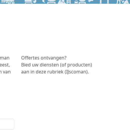
coman
Offertes ontvangen?
eest,
Bied uw diensten (of producten)
n van
aan in deze rubriek (IJscoman).