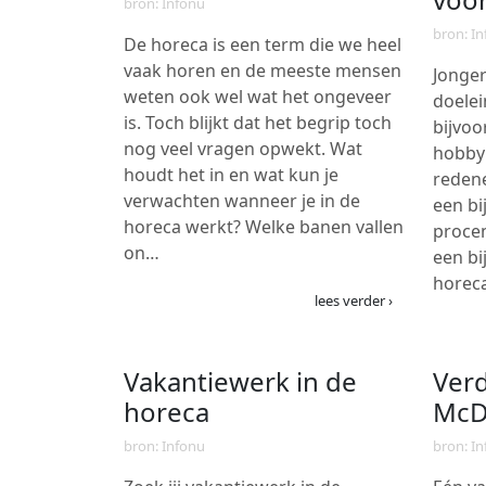
bron: Infonu
bron: I
De horeca is een term die we heel
vaak horen en de meeste mensen
Jonge
weten ook wel wat het ongeveer
doelei
is. Toch blijkt dat het begrip toch
bijvoo
nog veel vragen opwekt. Wat
hobby 
houdt het in en wat kun je
reden
verwachten wanneer je in de
een bi
horeca werkt? Welke banen vallen
procen
on…
een bi
horec
lees verder ›
Vakantiewerk in de
Verd
horeca
McD
bron: Infonu
bron: I