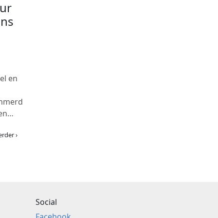
ur
ens
el en
immerd
ven…
erder ›
Social
Facebook