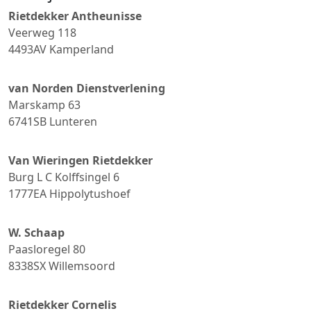
Rietdekker Antheunisse
Veerweg 118
4493AV
Kamperland
van Norden Dienstverlening
Marskamp 63
6741SB
Lunteren
Van Wieringen Rietdekker
Burg L C Kolffsingel 6
1777EA
Hippolytushoef
W. Schaap
Paasloregel 80
8338SX
Willemsoord
Rietdekker Cornelis